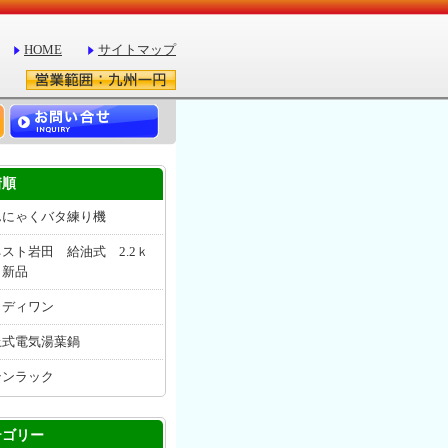
HOME
サイトマップ
着順
んにゃくバタ練り機
スト岩田 給油式 2.2ｋ
 新品
リディワン
上式電気湯葉鍋
テンラック
テゴリー