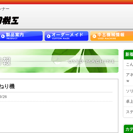
ンナー
新
こ
アネ
ｗ
ねり機
ソ
9/26
卓
ス
カ